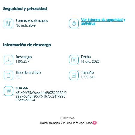
Seguridad y privacidad
Ver informe de seguridad y
Permisos solicitados
antivirus
No aplicable
Información de descarga
Descargas
Fecha
1.195.277
18 dic. 2020
Tipo de archivo
Tamaño
EXE
11.99 MB
SHA256
a51c9fc75c9caa44df03502838f2
29a70d484963f54675c2417990
93a59d8874
PUBLICIDAD
Elimina anuncios y mucho más con Turbo