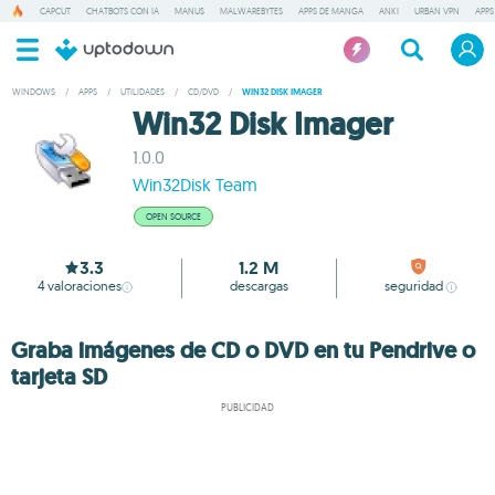
CAPCUT
CHATBOTS CON IA
MANUS
MALWAREBYTES
APPS DE MANGA
ANKI
URBAN VPN
APPS
WINDOWS
/
APPS
/
UTILIDADES
/
CD/DVD
/
WIN32 DISK IMAGER
Win32 Disk Imager
1.0.0
Win32Disk Team
OPEN SOURCE
3.3
1.2 M
4
valoraciones
descargas
seguridad
Graba imágenes de CD o DVD en tu Pendrive o
tarjeta SD
PUBLICIDAD