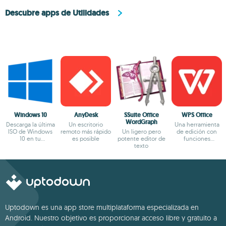
Descubre apps de Utilidades
Windows 10
AnyDesk
SSuite Office
WPS Office
WordGraph
Descarga la última
Un escritorio
Una herramienta
ISO de Windows
remoto más rápido
Un ligero pero
de edición con
10 en tu
es posible
potente editor de
funciones
dispositivo
texto
potentes
Uptodown es una app store multiplataforma especializada en
Android. Nuestro objetivo es proporcionar acceso libre y gratuito a