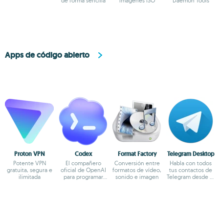
de forma sencilla
imágenes ISO
Daemon Tools
Apps de código abierto
Proton VPN
Codex
Format Factory
Telegram Desktop
Potente VPN
El compañero
Conversión entre
Habla con todos
gratuita, segura e
oficial de OpenAI
formatos de vídeo,
tus contactos de
ilimitada
para programar
sonido e imagen
Telegram desde el
con ChatGPT
escritorio