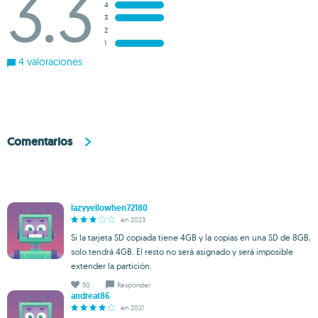
3.3
4
3
2
1
4 valoraciones
Comentarios
lazyyellowhen72180
en 2023
Si la tarjeta SD copiada tiene 4GB y la copias en una SD de 8GB,
solo tendrá 4GB. El resto no será asignado y será imposible
extender la partición.
50
Responder
andreat86
en 2021