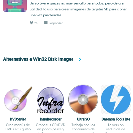
Un software quizás no muy sencillo para todos, pero de gran
utilidad; lo uso para crear imágenes de tarjetas SD para clonar
una vez parcheadas.
25
Responder
Alternativas a Win32 Disk Imager
DVDStyler
InfraRecorder
UltraISO
Daemon Tools Lite
Crea menús de
Graba tus CD/DVD
Trabaja con los
La versión
DVDs a tu gusto
en pocos pasos y
contenidos de
reducida de